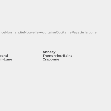
ance
Normandie
Nouvelle-Aquitaine
Occitanie
Pays de la Loire
e
Annecy
rrand
Thonon-les-Bains
mi-Lune
Craponne