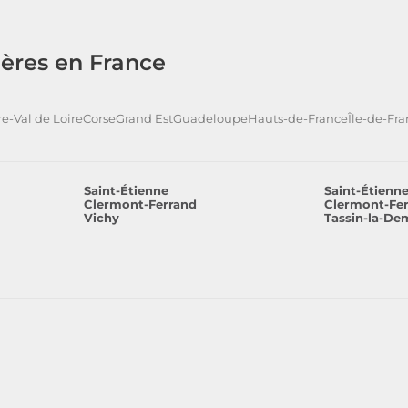
ères en France
e-Val de Loire
Corse
Grand Est
Guadeloupe
Hauts-de-France
Île-de-Fr
Saint-Étienne
Saint-Étienn
Clermont-Ferrand
Clermont-Fe
Vichy
Tassin-la-De