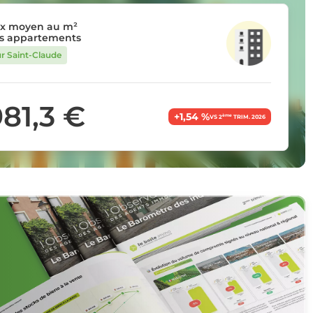
ix moyen au m²
s appartements
ur Saint-Claude
981,3 €
+1,54 %
ème
VS 2
TRIM. 2026