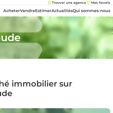
Trouver une agence
Mes favoris
Acheter
Vendre
Estimer
Actualités
Qui sommes-nous
aude
ché immobilier sur
ude