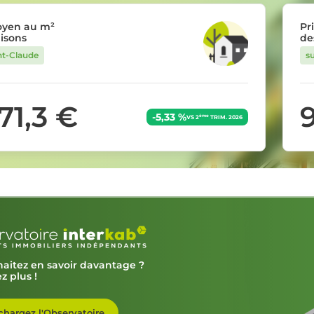
oyen au m²
Pr
isons
de
nt-Claude
s
271,3 €
-5,33 %
ème
VS 2
TRIM. 2026
aitez en savoir davantage ?
z plus !
chargez l'Observatoire