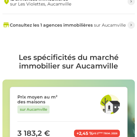
sur Les Violettes, Aucamville
Consultez les 1 agences immobilières
sur Aucamville
Les spécificités du marché
immobilier sur Aucamville
Prix moyen au m²
des maisons
sur Aucamville
3 183,2 €
+2,45 %
ème
VS 2
TRIM. 2026