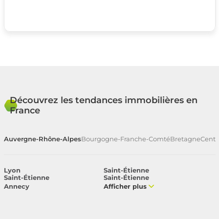
Découvrez les tendances immobilières en
France
Auvergne-Rhône-Alpes
Bourgogne-Franche-Comté
Bretagne
Centr
Lyon
Saint-Étienne
Saint-Étienne
Saint-Étienne
Annecy
Afficher plus