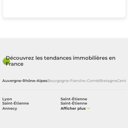
Découvrez les tendances immobilières en
France
Auvergne-Rhône-Alpes
Bourgogne-Franche-Comté
Bretagne
Centr
Lyon
Saint-Étienne
Saint-Étienne
Saint-Étienne
Annecy
Afficher plus