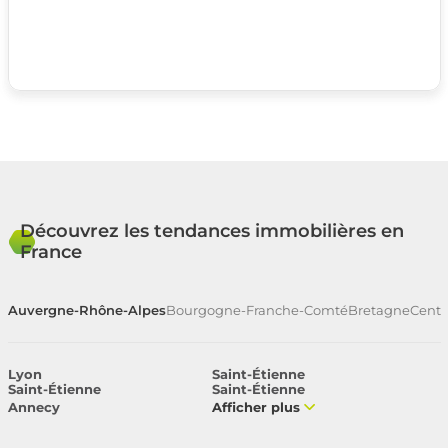
Découvrez les tendances immobilières en
France
Auvergne-Rhône-Alpes
Bourgogne-Franche-Comté
Bretagne
Centr
Lyon
Saint-Étienne
Saint-Étienne
Saint-Étienne
Annecy
Afficher plus