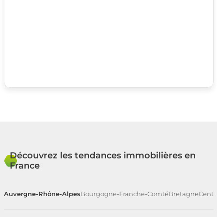
Découvrez les tendances immobilières en
France
Auvergne-Rhône-Alpes
Bourgogne-Franche-Comté
Bretagne
Centr