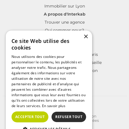
Immobilier sur Lyon
A propos d'Interkab
Trouver une agence
Qui sommes nous?
×
La charte Interkab
Ce site Web utilise des
Votre projet immobilier
cookies
Annonces immobilières sur Paris
Nous utilisons des cookies pour
personnaliser le contenu, les publicités et
Annonces immobilières sur Marseille
analyser notre trafic. Nous partageons
Annonces immobilières sur Lyon
également des informations sur votre
utilisation de notre site avec nos
partenaires de publicité et d'analyse qui
peuvent les combiner avec d'autres
informations que vous leur avez fournies ou
qu'ils ont collectées lors de votre utilisation
©2025 | Tous droits réservés
de leurs services.
En savoir plus
Plan du site
Conditions Générales d'Utilisation
ACCEPTER TOUT
REFUSER TOUT
Politique de protection des données
Politique de cookies
Crédits