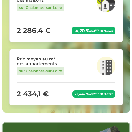
des maisons
sur Chalonnes-sur-Loire
2 286,4 €
-4,20 %
ème
VS 2
TRIM. 2026
Prix moyen au m²
des appartements
sur Chalonnes-sur-Loire
2 434,1 €
-1,44 %
ème
VS 2
TRIM. 2026