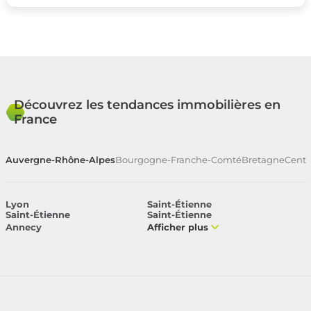
Découvrez les tendances immobilières en
France
Auvergne-Rhône-Alpes
Bourgogne-Franche-Comté
Bretagne
Centr
Lyon
Saint-Étienne
Saint-Étienne
Saint-Étienne
Annecy
Afficher plus