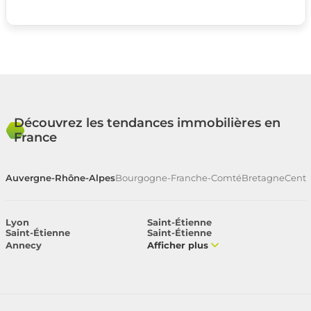
Découvrez les tendances immobilières en
France
Auvergne-Rhône-Alpes
Bourgogne-Franche-Comté
Bretagne
Centr
Lyon
Saint-Étienne
Saint-Étienne
Saint-Étienne
Annecy
Afficher plus