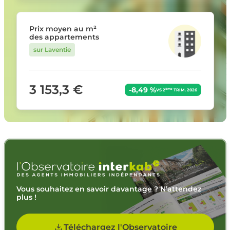
Prix moyen au m²
des appartements
sur Laventie
3 153,3 €
-8,49 %
ème
VS 2
TRIM. 2026
Vous souhaitez en savoir davantage ? N’attendez
plus !
Téléchargez l'Observatoire