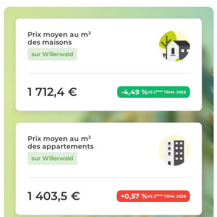
Prix moyen au m²
des maisons
sur Willerwald
1 712,4 €
-4,49 %
ème
VS 2
TRIM. 2026
Prix moyen au m²
des appartements
sur Willerwald
1 403,5 €
+0,57 %
ème
VS 2
TRIM. 2026