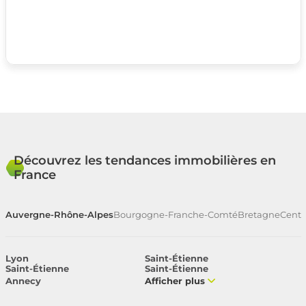
Découvrez les tendances immobilières en
France
Auvergne-Rhône-Alpes
Bourgogne-Franche-Comté
Bretagne
Centr
Lyon
Saint-Étienne
Saint-Étienne
Saint-Étienne
Annecy
Afficher plus