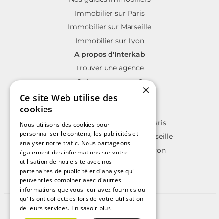
Immobilier sur Paris
Immobilier sur Marseille
Immobilier sur Lyon
A propos d'Interkab
Trouver une agence
Qui sommes nous?
×
La charte Interkab
Ce site Web utilise des
cookies
Votre projet immobilier
Annonces immobilières sur Paris
Nous utilisons des cookies pour
personnaliser le contenu, les publicités et
Annonces immobilières sur Marseille
analyser notre trafic. Nous partageons
Annonces immobilières sur Lyon
également des informations sur votre
utilisation de notre site avec nos
partenaires de publicité et d'analyse qui
peuvent les combiner avec d'autres
informations que vous leur avez fournies ou
qu'ils ont collectées lors de votre utilisation
de leurs services.
En savoir plus
©2025 | Tous droits réservés