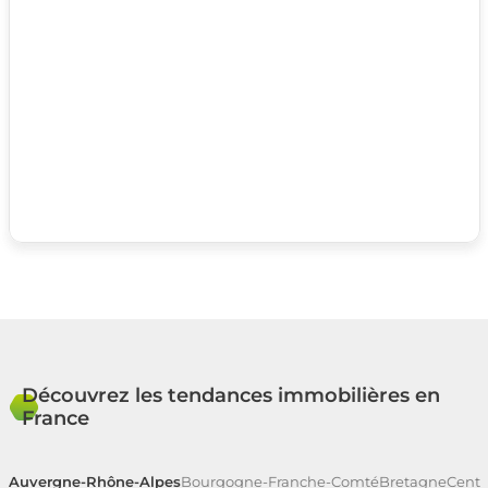
Découvrez les tendances immobilières en
France
Auvergne-Rhône-Alpes
Bourgogne-Franche-Comté
Bretagne
Centr