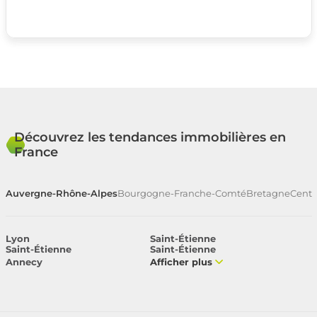
Découvrez les tendances immobilières en
France
Auvergne-Rhône-Alpes
Bourgogne-Franche-Comté
Bretagne
Centr
Lyon
Saint-Étienne
Saint-Étienne
Saint-Étienne
Annecy
Afficher plus