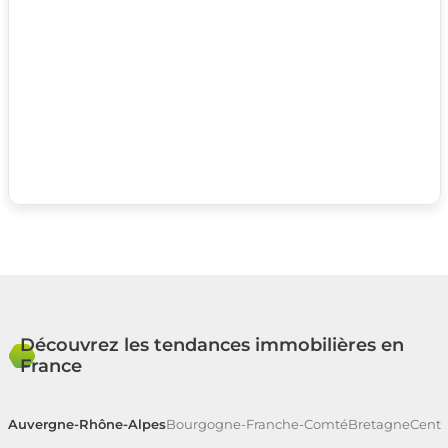
Découvrez les tendances immobilières en
France
Auvergne-Rhône-Alpes
Bourgogne-Franche-Comté
Bretagne
Centr