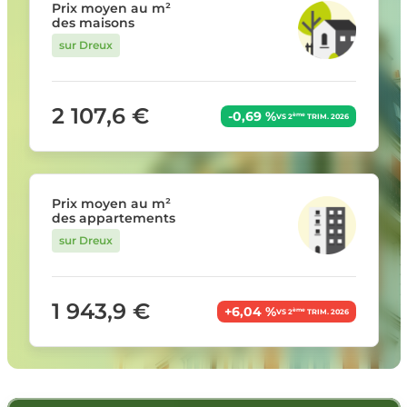
Prix moyen au m²
des maisons
sur Dreux
2 107,6 €
-0,69 %
ème
VS 2
TRIM. 2026
Prix moyen au m²
des appartements
sur Dreux
1 943,9 €
+6,04 %
ème
VS 2
TRIM. 2026