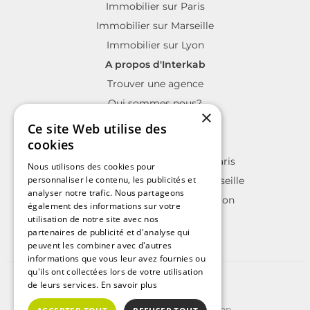
Immobilier sur Paris
Immobilier sur Marseille
Immobilier sur Lyon
A propos d'Interkab
Trouver une agence
Qui sommes nous?
×
La charte Interkab
Ce site Web utilise des
Votre projet immobilier
cookies
Annonces immobilières sur Paris
Nous utilisons des cookies pour
personnaliser le contenu, les publicités et
Annonces immobilières sur Marseille
analyser notre trafic. Nous partageons
Annonces immobilières sur Lyon
également des informations sur votre
utilisation de notre site avec nos
partenaires de publicité et d'analyse qui
peuvent les combiner avec d'autres
informations que vous leur avez fournies ou
qu'ils ont collectées lors de votre utilisation
©2025 | Tous droits réservés
de leurs services.
En savoir plus
Plan du site
Conditions Générales d'Utilisation