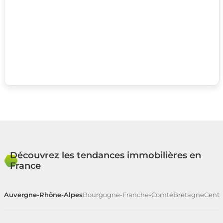
Découvrez les tendances immobilières en
France
Auvergne-Rhône-Alpes
Bourgogne-Franche-Comté
Bretagne
Centr