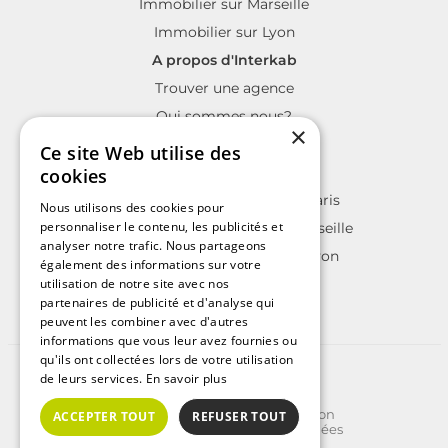
Immobilier sur Marseille
Immobilier sur Lyon
A propos d'Interkab
Trouver une agence
Qui sommes nous?
×
La charte Interkab
Ce site Web utilise des
Votre projet immobilier
cookies
Annonces immobilières sur Paris
Nous utilisons des cookies pour
personnaliser le contenu, les publicités et
Annonces immobilières sur Marseille
analyser notre trafic. Nous partageons
Annonces immobilières sur Lyon
également des informations sur votre
utilisation de notre site avec nos
partenaires de publicité et d'analyse qui
peuvent les combiner avec d'autres
informations que vous leur avez fournies ou
qu'ils ont collectées lors de votre utilisation
©2025 | Tous droits réservés
de leurs services.
En savoir plus
Plan du site
Conditions Générales d'Utilisation
ACCEPTER TOUT
REFUSER TOUT
Politique de protection des données
Politique de cookies