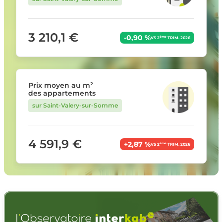
3 210,1 €
-0,90 %
ème
VS 2
TRIM. 2026
Prix moyen au m²
des appartements
sur Saint-Valery-sur-Somme
4 591,9 €
+2,87 %
ème
VS 2
TRIM. 2026