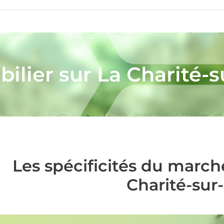
ilier sur La Charité-s
Les spécificités du march
Charité-sur-