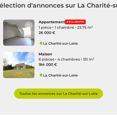
élection d'annonces sur La Charité-s
Appartement
EXCLUSIVITÉ
1 pièce
1 chambre
23.75 m²
26 000 €
La Charité-sur-Loire
Cité Médiévale
Maison
6 pièces
4 chambres
151 m²
184 000 €
La Charité-sur-Loire
Cité Médiévale
Toutes les annonces sur La Charité-sur-Loire