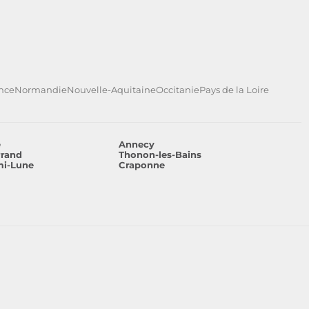
ance
Normandie
Nouvelle-Aquitaine
Occitanie
Pays de la Loire
e
Annecy
rrand
Thonon-les-Bains
mi-Lune
Craponne