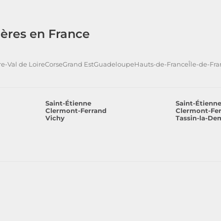
ères en France
e-Val de Loire
Corse
Grand Est
Guadeloupe
Hauts-de-France
Île-de-Fr
Saint-Étienne
Saint-Étienn
Clermont-Ferrand
Clermont-Fe
Vichy
Tassin-la-De