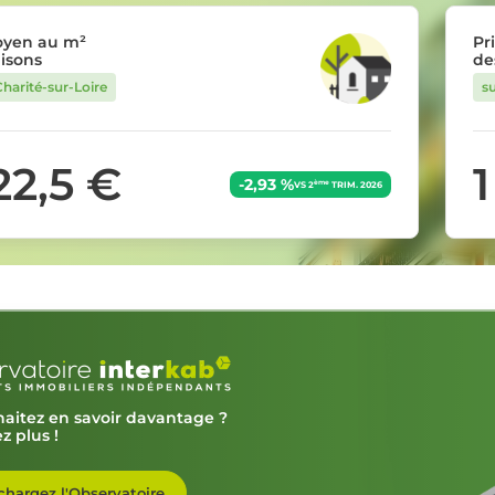
oyen au m²
Pr
isons
de
Charité-sur-Loire
su
122,5 €
-2,93 %
ème
VS 2
TRIM. 2026
aitez en savoir davantage ?
z plus !
chargez l'Observatoire