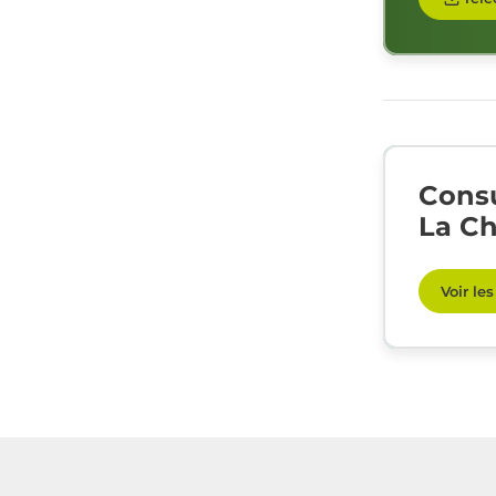
Consu
La Ch
Voir le