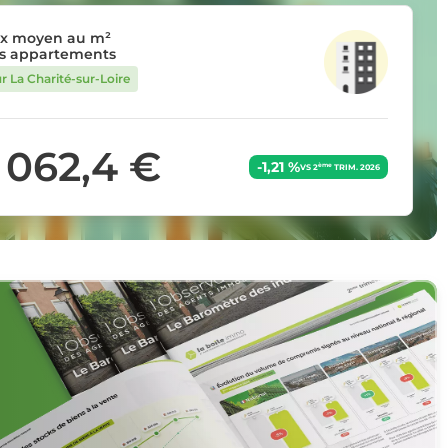
ix moyen au m²
s appartements
r La Charité-sur-Loire
1 062,4 €
-1,21 %
ème
VS 2
TRIM. 2026