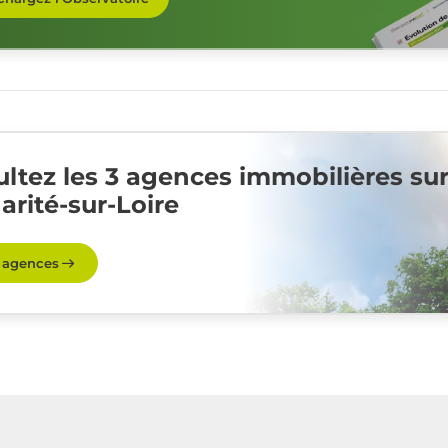
ltez les 3 agences immobilières su
arité-sur-Loire
s agences