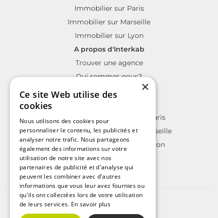
Immobilier sur Paris
Immobilier sur Marseille
Immobilier sur Lyon
A propos d'Interkab
Trouver une agence
Qui sommes nous?
×
La charte Interkab
Ce site Web utilise des
Votre projet immobilier
cookies
Annonces immobilières sur Paris
Nous utilisons des cookies pour
personnaliser le contenu, les publicités et
Annonces immobilières sur Marseille
analyser notre trafic. Nous partageons
Annonces immobilières sur Lyon
également des informations sur votre
utilisation de notre site avec nos
partenaires de publicité et d'analyse qui
peuvent les combiner avec d'autres
informations que vous leur avez fournies ou
qu'ils ont collectées lors de votre utilisation
©2025 | Tous droits réservés
de leurs services.
En savoir plus
Plan du site