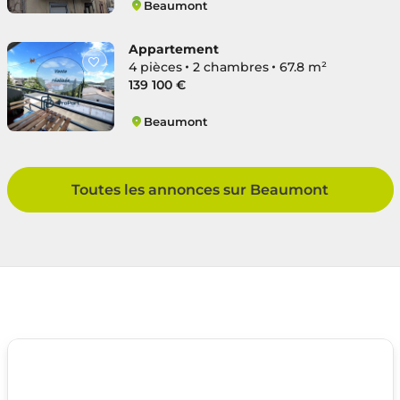
Beaumont
Quartier Artière-Molière
Appartement
4 pièces
2 chambres
67.8 m²
139 100 €
Beaumont
Quartier Mairie-Masage
Toutes les annonces sur Beaumont