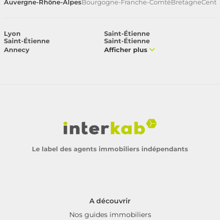
Auvergne-Rhône-Alpes
Bourgogne-Franche-Comté
Bretagne
Centr
Lyon
Saint-Étienne
Saint-Étienne
Saint-Étienne
Annecy
Afficher plus
Le label des agents immobiliers indépendants
A découvrir
Nos guides immobiliers