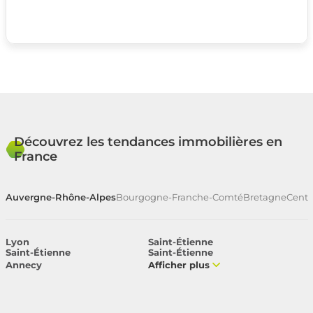
Découvrez les tendances immobilières en
France
Auvergne-Rhône-Alpes
Bourgogne-Franche-Comté
Bretagne
Centr
Lyon
Saint-Étienne
Saint-Étienne
Saint-Étienne
Annecy
Afficher plus