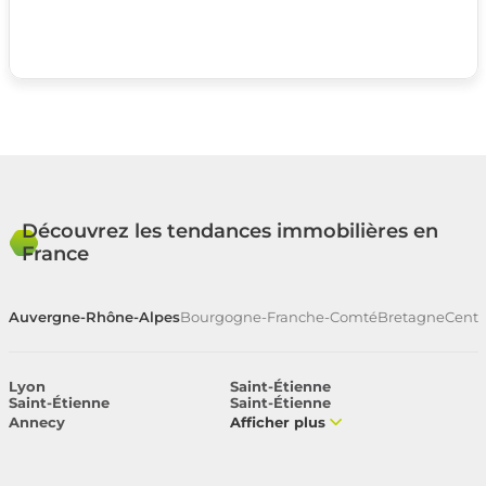
Découvrez les tendances immobilières en
France
Auvergne-Rhône-Alpes
Bourgogne-Franche-Comté
Bretagne
Centr
Lyon
Saint-Étienne
Saint-Étienne
Saint-Étienne
Annecy
Afficher plus