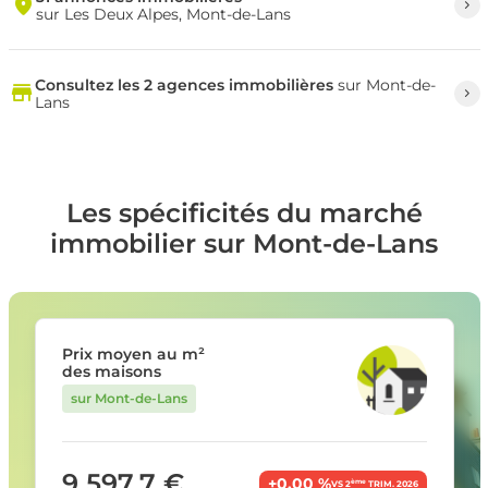
sur Les Deux Alpes, Mont-de-Lans
Consultez les 2 agences immobilières
sur Mont-de-
Lans
Les spécificités du marché
immobilier sur Mont-de-Lans
Prix moyen au m²
des maisons
sur Mont-de-Lans
9 597,7 €
+0,00 %
ème
VS 2
TRIM. 2026