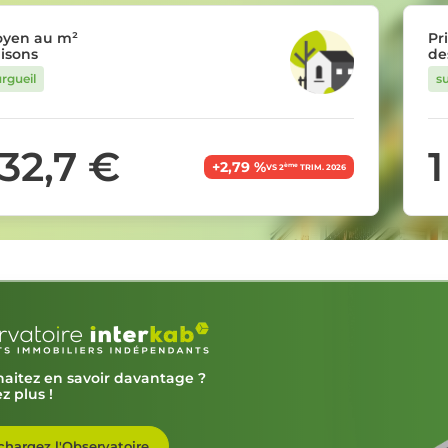
oyen au m²
Pr
isons
de
rgueil
s
632,7 €
1
+2,79 %
ème
VS 2
TRIM. 2026
aitez en savoir davantage ?
z plus !
chargez l'Observatoire