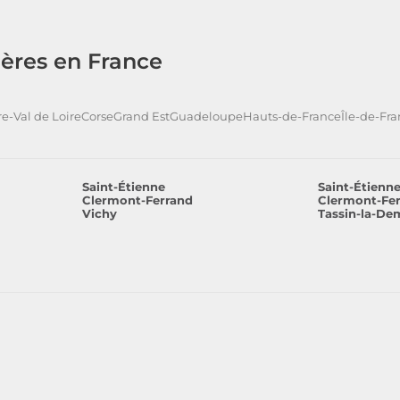
ères en France
e-Val de Loire
Corse
Grand Est
Guadeloupe
Hauts-de-France
Île-de-Fr
Saint-Étienne
Saint-Étienn
Clermont-Ferrand
Clermont-Fe
Vichy
Tassin-la-De