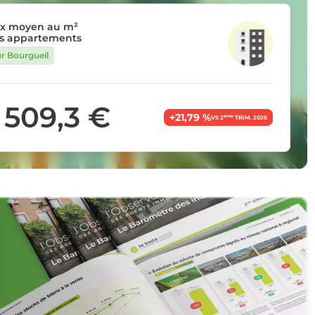
ix moyen au m²
s appartements
ur Bourgueil
 509,3 €
+21,79 %
ème
VS 2
TRIM. 2026