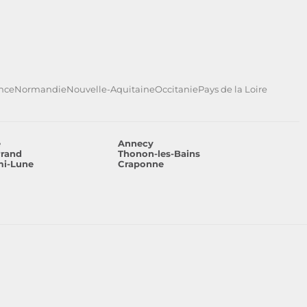
ance
Normandie
Nouvelle-Aquitaine
Occitanie
Pays de la Loire
e
Annecy
rrand
Thonon-les-Bains
mi-Lune
Craponne