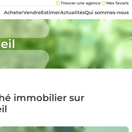
Trouver une agence
Mes favoris
Acheter
Vendre
Estimer
Actualités
Qui sommes-nous
eil
ché immobilier sur
il