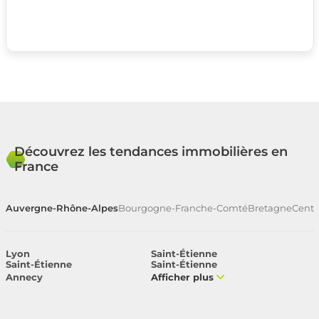
Découvrez les tendances immobilières en
France
Auvergne-Rhône-Alpes
Bourgogne-Franche-Comté
Bretagne
Centr
Lyon
Saint-Étienne
Saint-Étienne
Saint-Étienne
Annecy
Afficher plus