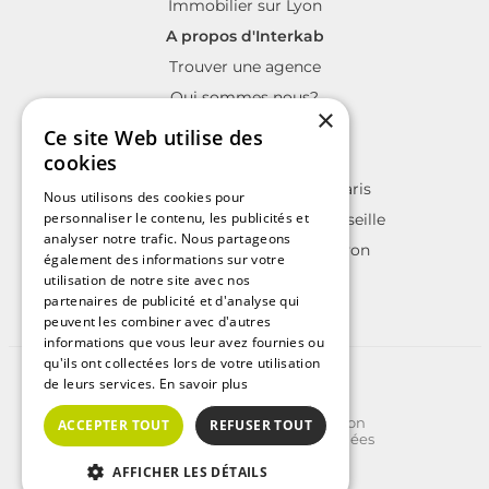
Immobilier sur Lyon
A propos d'Interkab
Trouver une agence
Qui sommes nous?
×
La charte Interkab
Ce site Web utilise des
Votre projet immobilier
cookies
Annonces immobilières sur Paris
Nous utilisons des cookies pour
personnaliser le contenu, les publicités et
Annonces immobilières sur Marseille
analyser notre trafic. Nous partageons
Annonces immobilières sur Lyon
également des informations sur votre
utilisation de notre site avec nos
partenaires de publicité et d'analyse qui
peuvent les combiner avec d'autres
informations que vous leur avez fournies ou
qu'ils ont collectées lors de votre utilisation
©2025 | Tous droits réservés
de leurs services.
En savoir plus
Plan du site
Conditions Générales d'Utilisation
ACCEPTER TOUT
REFUSER TOUT
Politique de protection des données
Politique de cookies
Crédits
AFFICHER LES DÉTAILS