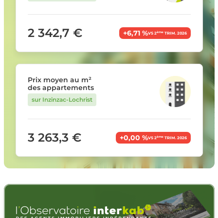
2 342,7 €
+6,71 %
ème
VS 2
TRIM. 2026
Prix moyen au m²
des appartements
sur Inzinzac-Lochrist
3 263,3 €
+0,00 %
ème
VS 2
TRIM. 2026