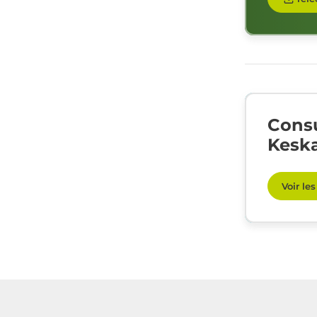
Consu
Keska
Voir le