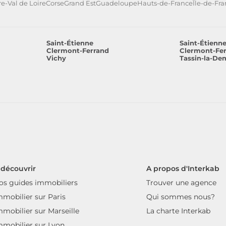
e-Val de Loire
Corse
Grand Est
Guadeloupe
Hauts-de-France
Île-de-Fr
Saint-Étienne
Saint-Étienn
Clermont-Ferrand
Clermont-Fe
Vichy
Tassin-la-De
 découvrir
A propos d'Interkab
os guides immobiliers
Trouver une agence
mmobilier sur Paris
Qui sommes nous?
mmobilier sur Marseille
La charte Interkab
mmobilier sur Lyon