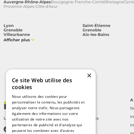
Auvergne-Rhône-Alpes
Bourgogne-Franche-Comté
Bretagne
Centr
Provence-Alpes-Côte d'Azur
Lyon
Saint-Étienne
Grenoble
Grenoble
Villeurbanne
Aix-les-Bains
Afficher plus
×
Ce site Web utilise des
cookies
Nous utilisons des cookies pour
A
personnaliser le contenu, les publicités et
analyser notre trafic. Nous partageons
N
également des informations sur votre
I
Le label des agents immobiliers indépendants
utilisation de notre site avec nos
partenaires de publicité et d'analyse qui
I
peuvent les combiner avec d'autres
I