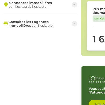
3 annonces immobilières
sur Keskastel, Keskastel
Prix m
des ma
sur Kes
Consultez les 1 agences
immobilières
sur Keskastel
1 
Vous souh
N’attende
Télé