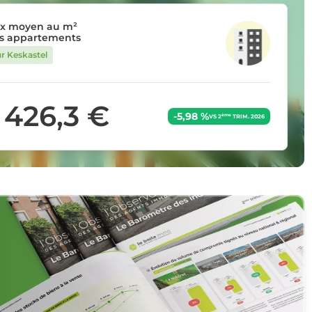
ix moyen au m²
s appartements
ur Keskastel
 426,3 €
-5,98 %
ème
VS 2
TRIM. 2026