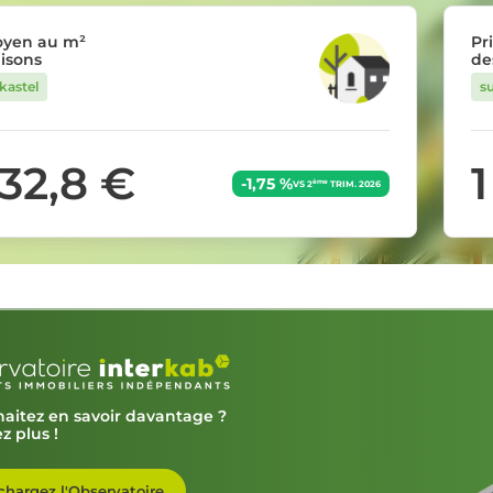
oyen au m²
Pr
isons
de
kastel
s
632,8 €
1
-1,75 %
ème
VS 2
TRIM. 2026
aitez en savoir davantage ?
z plus !
chargez l'Observatoire