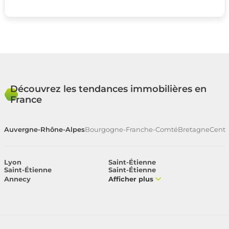
Découvrez les tendances immobilières en
France
Auvergne-Rhône-Alpes
Bourgogne-Franche-Comté
Bretagne
Centr
Lyon
Saint-Étienne
Saint-Étienne
Saint-Étienne
Annecy
Afficher plus