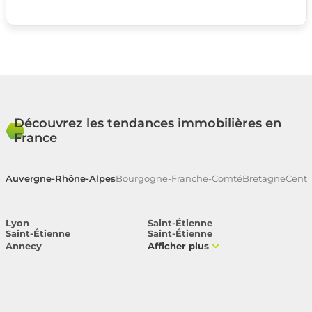
Découvrez les tendances immobilières en
France
Auvergne-Rhône-Alpes
Bourgogne-Franche-Comté
Bretagne
Centr
Lyon
Saint-Étienne
Saint-Étienne
Saint-Étienne
Annecy
Afficher plus