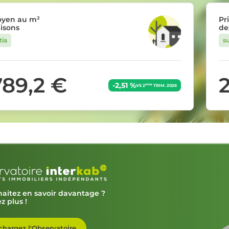
oyen au m²
Pr
isons
de
tia
su
789,2 €
-2,51 %
ème
VS 2
TRIM. 2026
aitez en savoir davantage ?
z plus !
chargez l'Observatoire