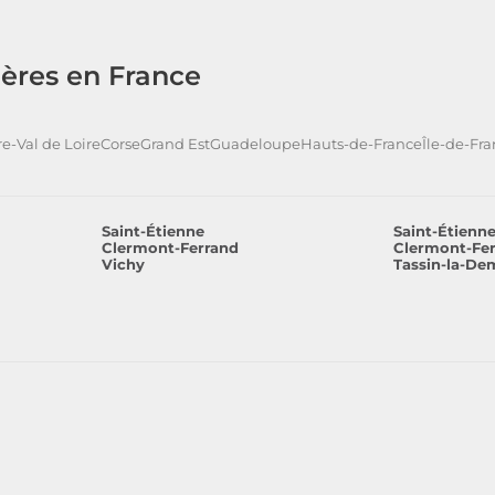
ères en France
e-Val de Loire
Corse
Grand Est
Guadeloupe
Hauts-de-France
Île-de-Fr
Saint-Étienne
Saint-Étienn
Clermont-Ferrand
Clermont-Fe
Vichy
Tassin-la-De