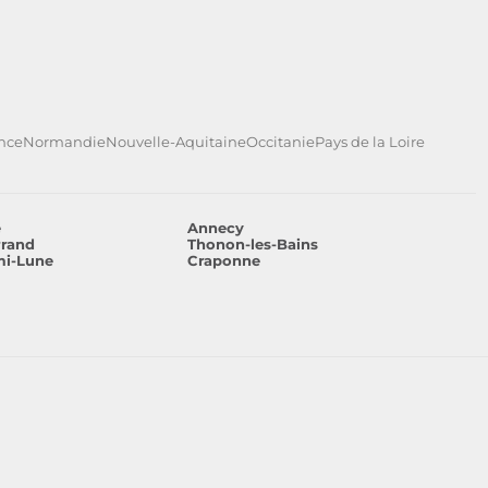
ance
Normandie
Nouvelle-Aquitaine
Occitanie
Pays de la Loire
e
Annecy
rrand
Thonon-les-Bains
mi-Lune
Craponne