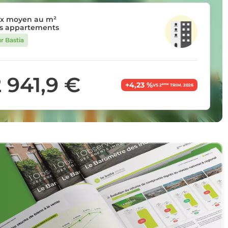
ix moyen au m²
s appartements
r Bastia
2 941,9 €
+4,23 %
ème
VS 2
TRIM. 2026