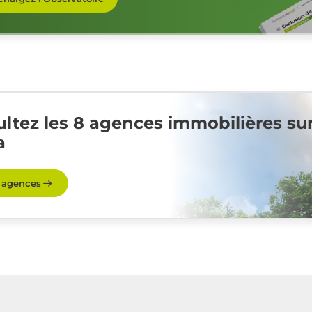
ltez les 8 agences immobilières su
a
s agences