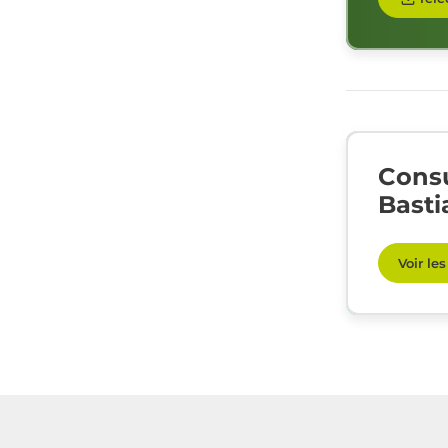
Consu
Basti
Voir le