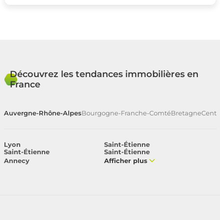
Découvrez les tendances immobilières en
France
Auvergne-Rhône-Alpes
Bourgogne-Franche-Comté
Bretagne
Centr
Lyon
Saint-Étienne
Saint-Étienne
Saint-Étienne
Annecy
Afficher plus