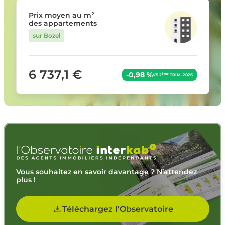
Prix moyen au m²
des appartements
sur Bozel
6 737,1 €
-0,98 %
ème
VS 2
TRIM. 2026
Vous souhaitez en savoir davantage ? N’attendez
plus !
Téléchargez l'Observatoire