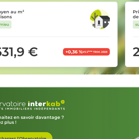
oyen au m²
Pr
isons
de
émieu
s
631,9 €
+0,36 %
ème
VS 2
TRIM. 2026
aitez en savoir davantage ?
z plus !
chargez l'Observatoire