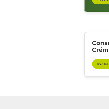
Consu
Crém
Voir le