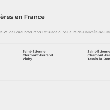
ères en France
e-Val de Loire
Corse
Grand Est
Guadeloupe
Hauts-de-France
Île-de-Fr
Saint-Étienne
Saint-Étienn
Clermont-Ferrand
Clermont-Fe
Vichy
Tassin-la-De