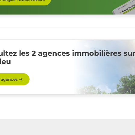
ltez les 2 agences immobilières su
ieu
s agences