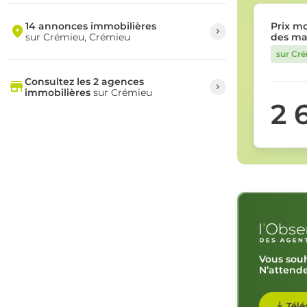
14 annonces immobilières
Prix m
sur Crémieu, Crémieu
des ma
sur Cr
Consultez les 2 agences
immobilières
sur Crémieu
2 
Vous souh
N’attende
Télé