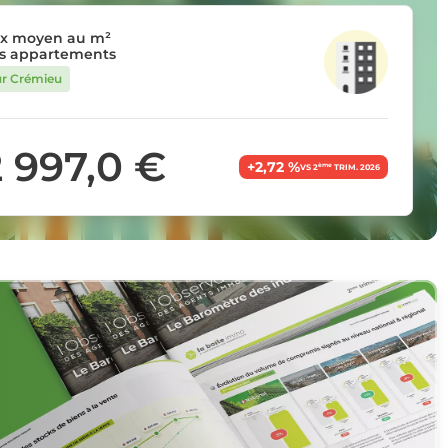
ix moyen au m²
s appartements
ur Crémieu
2 997,0 €
+2,72 %
ème
VS 2
TRIM. 2026