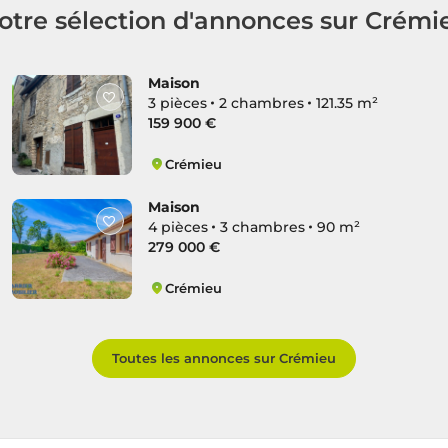
otre sélection d'annonces sur Crémi
Maison
3 pièces
2 chambres
121.35 m²
159 900 €
Crémieu
Crémieu
Maison
4 pièces
3 chambres
90 m²
279 000 €
Crémieu
Crémieu
Toutes les annonces sur Crémieu