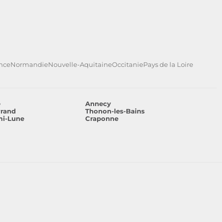
ance
Normandie
Nouvelle-Aquitaine
Occitanie
Pays de la Loire
e
Annecy
rrand
Thonon-les-Bains
mi-Lune
Craponne