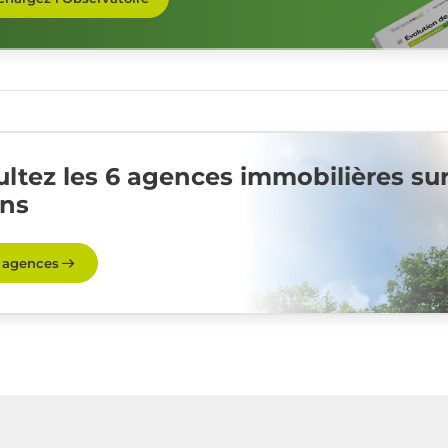
ltez les 6 agences immobilières su
ins
s agences