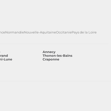
ance
Normandie
Nouvelle-Aquitaine
Occitanie
Pays de la Loire
e
Annecy
rrand
Thonon-les-Bains
mi-Lune
Craponne