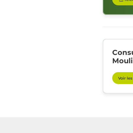
Consu
Moul
Voir le