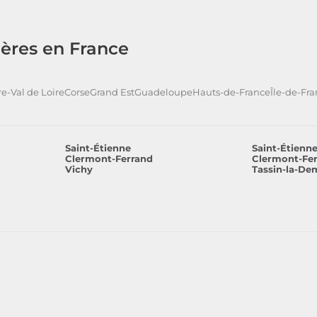
ères en France
e-Val de Loire
Corse
Grand Est
Guadeloupe
Hauts-de-France
Île-de-Fr
Saint-Étienne
Saint-Étienn
Clermont-Ferrand
Clermont-Fe
Vichy
Tassin-la-De