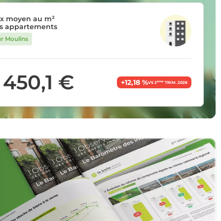
ix moyen au m²
s appartements
ur Moulins
 450,1 €
+12,18 %
ème
VS 2
TRIM. 2026