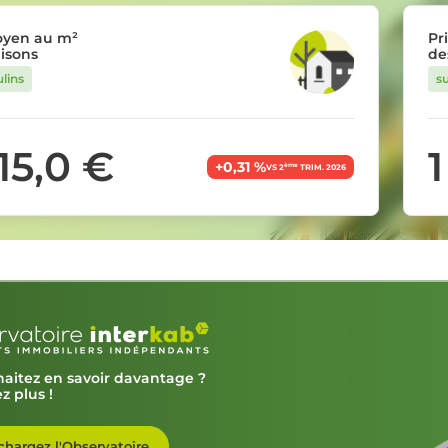
oyen au m²
Pr
isons
de
lins
s
515,0 €
1
+0,31 %
ème
VS 2
TRIM. 2026
aitez en savoir davantage ?
z plus !
chargez l'Observatoire