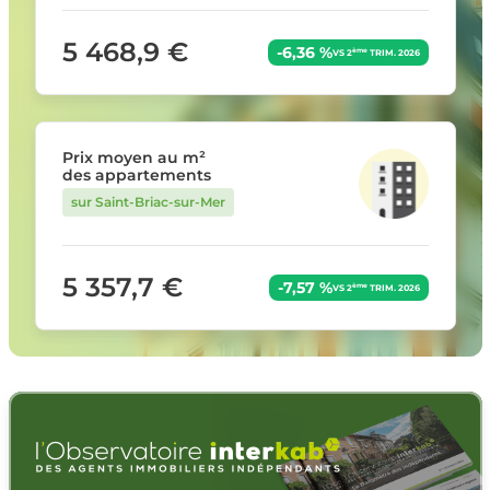
5 468,9 €
-6,36 %
ème
VS 2
TRIM. 2026
Prix moyen au m²
des appartements
sur Saint-Briac-sur-Mer
5 357,7 €
-7,57 %
ème
VS 2
TRIM. 2026