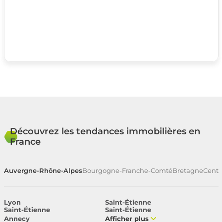
Découvrez les tendances immobilières en
France
Auvergne-Rhône-Alpes
Bourgogne-Franche-Comté
Bretagne
Centr
Lyon
Saint-Étienne
Saint-Étienne
Saint-Étienne
Annecy
Afficher plus