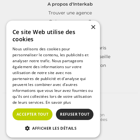
A propos d'Interkab
Trouver une agence
Qui sommes nous?
×
La charte Interkab
Ce site Web utilise des
cookies
Votre projet immobilier
Annonces immobilières sur Paris
Nous utilisons des cookies pour
personnaliser le contenu, les publicités et
Annonces immobilières sur Marseille
analyser notre trafic. Nous partageons
Annonces immobilières sur Lyon
également des informations sur votre
utilisation de notre site avec nos
partenaires de publicité et d'analyse qui
peuvent les combiner avec d'autres
informations que vous leur avez fournies ou
qu'ils ont collectées lors de votre utilisation
de leurs services.
En savoir plus
©2025 | Tous droits réservés
Plan du site
ACCEPTER TOUT
REFUSER TOUT
Conditions Générales d'Utilisation
Politique de protection des données
Politique de cookies
AFFICHER LES DÉTAILS
Crédits