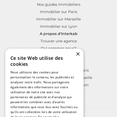
Nos guides immobiliers
Immobilier sur Paris
Immobilier sur Marseille
Immobilier sur Lyon
A propos d'Interkab
Trouver une agence
Qui sommes nous?
×
La charte Interkab
Ce site Web utilise des
Votre projet immobilier
cookies
Annonces immobilières sur Paris
Nous utilisons des cookies pour
personnaliser le contenu, les publicités et
Annonces immobilières sur Marseille
analyser notre trafic. Nous partageons
Annonces immobilières sur Lyon
également des informations sur votre
utilisation de notre site avec nos
partenaires de publicité et d'analyse qui
peuvent les combiner avec d'autres
informations que vous leur avez fournies ou
qu'ils ont collectées lors de votre utilisation
©2025 | Tous droits réservés
de leurs services.
En savoir plus