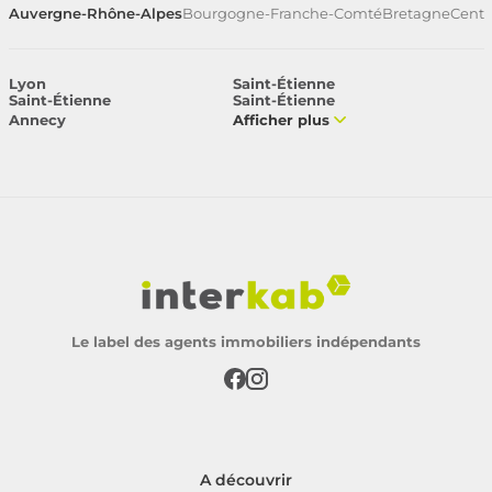
Auvergne-Rhône-Alpes
Bourgogne-Franche-Comté
Bretagne
Centr
Lyon
Saint-Étienne
Saint-Étienne
Saint-Étienne
Annecy
Afficher plus
Le label des agents immobiliers indépendants
A découvrir