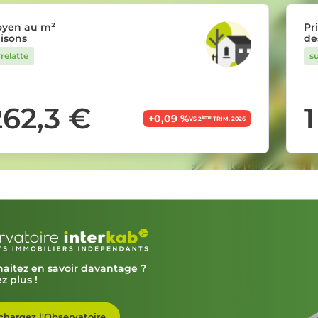
oyen au m²
Pr
isons
de
rrelatte
su
262,3 €
+0,09 %
ème
VS 2
TRIM. 2026
aitez en savoir davantage ?
z plus !
chargez l'Observatoire