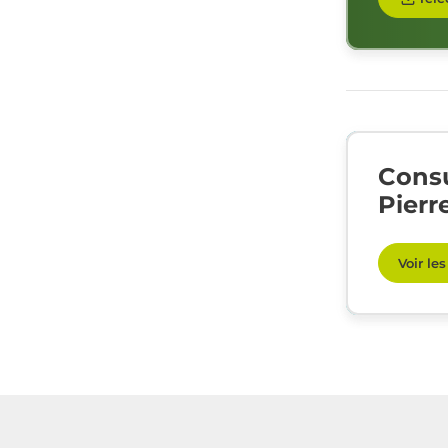
Consu
Pierr
Voir le