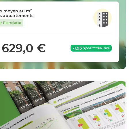
ix moyen au m²
s appartements
r Pierrelatte
1 629,0 €
-1,93 %
ème
VS 2
TRIM. 2026