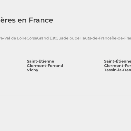
ères en France
e-Val de Loire
Corse
Grand Est
Guadeloupe
Hauts-de-France
Île-de-Fr
Saint-Étienne
Saint-Étienn
Clermont-Ferrand
Clermont-Fe
Vichy
Tassin-la-De