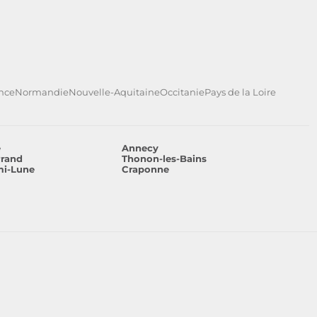
ance
Normandie
Nouvelle-Aquitaine
Occitanie
Pays de la Loire
e
Annecy
rrand
Thonon-les-Bains
mi-Lune
Craponne