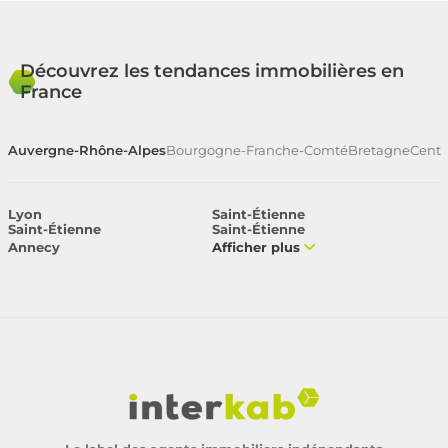
Découvrez les tendances immobilières en
France
Auvergne-Rhône-Alpes
Bourgogne-Franche-Comté
Bretagne
Centr
Lyon
Saint-Étienne
Saint-Étienne
Saint-Étienne
Annecy
Afficher plus