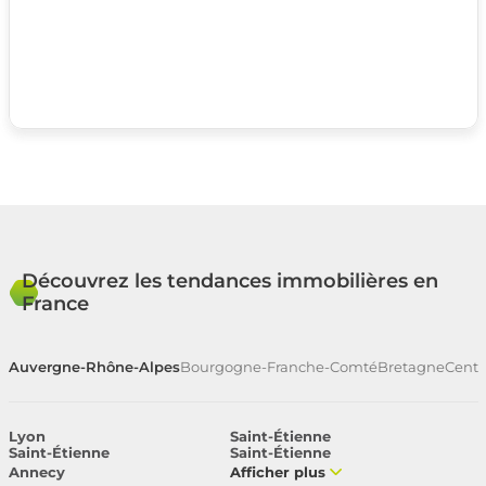
Découvrez les tendances immobilières en
France
Auvergne-Rhône-Alpes
Bourgogne-Franche-Comté
Bretagne
Centr
Lyon
Saint-Étienne
Saint-Étienne
Saint-Étienne
Annecy
Afficher plus