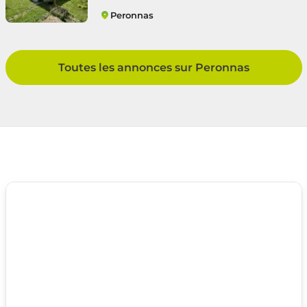
Peronnas
Périphérie
Toutes les annonces sur Peronnas